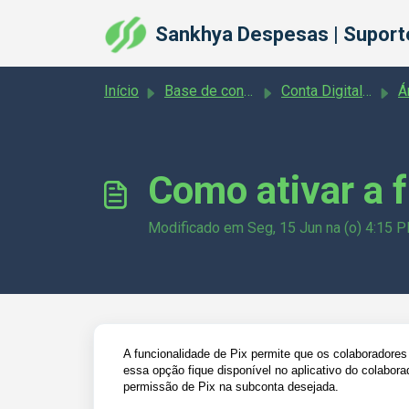
Ir para o conteúdo principal
Sankhya Despesas | Suport
Início
Base de conhecimento
Conta Digital + Cartões
Á
Como ativar a 
Modificado em Seg, 15 Jun na (o) 4:15 
A funcionalidade de Pix permite que os colaboradores 
essa opção fique disponível no aplicativo do colabor
permissão de Pix na subconta desejada.