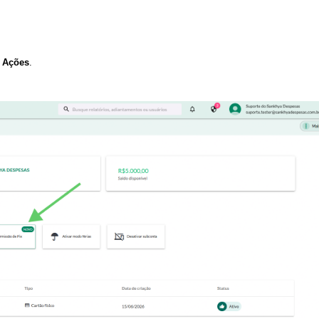
o
Ações
.