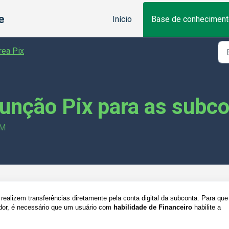
e
Início
Base de conheciment
rea Pix
função Pix para as subc
PM
realizem transferências diretamente pela conta digital da subconta. Para que
ador, é necessário que um usuário com
habilidade de Financeiro
habilite a